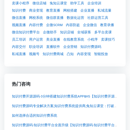
卖课小程序
微信店铺
兔知云课堂
助学工具
企业培训
知识付费
商业变现
教育直播
网校搭建
企业直播
私域流量
微信直播
网校系统
微信群直播
数据化运营
社群运营工具
视频直播
内容付费
企微SCRM
内容防盗
企业微信
教育录播
微信知识付费平台
企微助手
知识店铺
全域获客
多平台卖课
员工培训
用户运营
美业直播
在线教育系统
小程序
卖课技巧
内容交付
职业培训
直播软件
企业营销
知识付费源码
私域直播
视频号
知识付费商城
凸知
内容变现
智能投放
热门咨询
知识付费开源源码-3分钟搭建知识付费系统APP&H5【知识付费开源源码-3分钟搭建知识付费系统APP&H5知识付费系统系统怎么制作，知识付费系统搭建使用教程】
知识付费源码专业解决方案,知识付费系统提供商,兔知云课堂：打破知识付费的界限，创造领先的自主学习平台
如何选择合适的知识付费系统
知识付费源码-知识付费平台全面升级【知识付费源码-知识付费平台全面升级知识付费系统系统怎么制作，知识付费系统搭建使用教程】