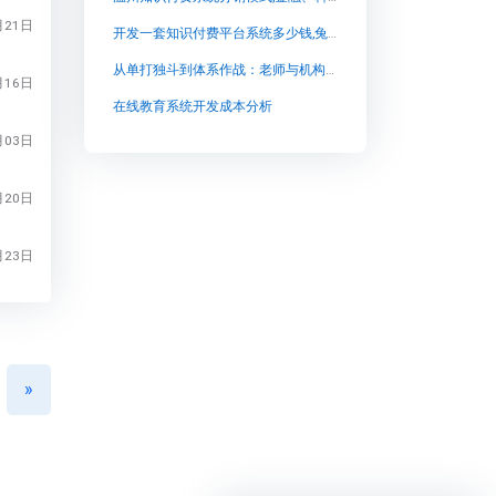
月21日
开发一套知识付费平台系统多少钱,兔知云课堂：儿童故事类产品，满足家长和孩子的需求
从单打独斗到体系作战：老师与机构做私域直播，为何结局天差地别？
月16日
在线教育系统开发成本分析
月03日
月20日
月23日
»