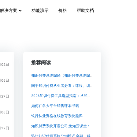
解决方案
功能演示
价格
帮助文档
推荐阅读
月02日
知识付费系统编译【知识付费系统编译知识付费系统系统怎么制作，知识付费系统搭建使用教程】
月06日
国学知识付费从业者必看：课程、训练营、社群、私域直播，哪种模式更适合你的私域卖课？
2026知识付费工具选型指南：从私域到平台，如何为课程变现铺平道路
月27日
如何在各大平台销售课本书籍
月06日
银行从业资格在线教育系统题库
知识付费系统开发公司,兔知云课堂：独具创意与灵感的知识付费系统
月12日
温州知识付费系统分销模式,金融、科技、社会等领域的最新发展趋势和动态一直备受关注。在这个信息爆炸的时代，人们渴望通过可靠且专业的渠道获取前沿知识，以应对当今日益加速的变化。而兔知云课堂正是满足了这一需求的理想平台。